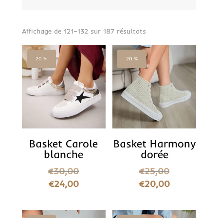
Trié
Affichage de 121–132 sur 187 résultats
du
plus
20 %
20 %
récent
au
plus
ancien
Basket Carole
Basket Harmony
blanche
dorée
€
30,00
€
25,00
€
24,00
€
20,00