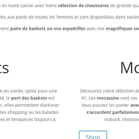
s en toute saison avec notre
sélection de chaussures
de grande qual
ées aux pieds de toutes les femmes et sont disponibles dans toutes
votre
paire de baskets ou vos espadrilles
avec nos
magnifiques sa
ts
Mo
me en soirée, optez pour une
Découvrez notre sélection 
é, le
port des baskets
est
41. Les
mocassins
sont vos 
r, elles permettent d’arborer
Vous pouvez les porter
avec
rnées shopping ou les balades
s’accordent parfaitement
es et tendances toujours à
nubuck, choisiss
Shop