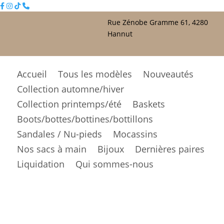
Rue Zénobe Gramme 61, 4280
Hannut
Accueil
Tous les modèles
Nouveautés
Collection automne/hiver
Collection printemps/été
Baskets
Boots/bottes/bottines/bottillons
Sandales / Nu-pieds
Mocassins
Nos sacs à main
Bijoux
Dernières paires
Liquidation
Qui sommes-nous