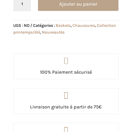
Ajouter au panier
de
Basket
Alina
UGS :
ND
Catégories :
Baskets
,
Chaussures
,
Collection
verte
printemps/été
,
Nouveautés

100% Paiement sécurisé

Livraison gratuite à partir de 75€
