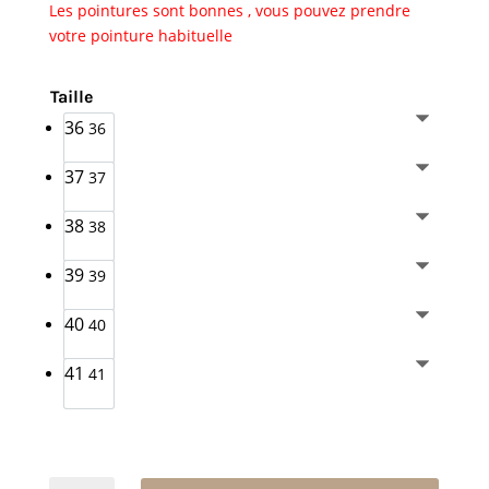
Les pointures sont bonnes , vous pouvez prendre
votre pointure habituelle
Taille
36
36
37
37
38
38
39
39
40
40
41
41
quantité