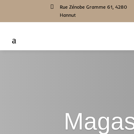

Rue Zénobe Gramme 61, 4280
Hannut
Magas