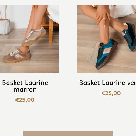
Basket Laurine
Basket Laurine ve
marron
€
25,00
€
25,00