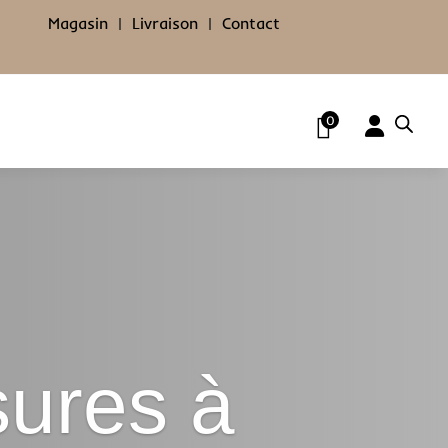
Magasin
|
Livraison
|
Contact
0
ures à