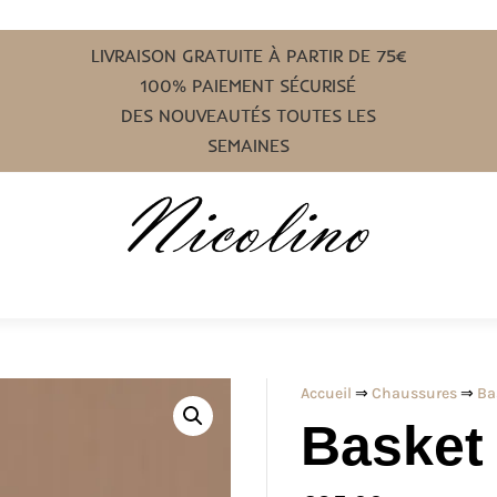
LIVRAISON GRATUITE À PARTIR DE 75€
100% PAIEMENT SÉCURISÉ
DES NOUVEAUTÉS TOUTES LES
SEMAINES
Accueil
⇒
Chaussures
⇒
Ba
Basket 