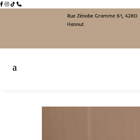
Rue Zénobe Gramme 61, 4280
Hannut