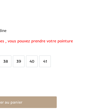
dine
es , vous pouvez prendre votre pointure
38
39
40
41
38
39
40
41
er au panier