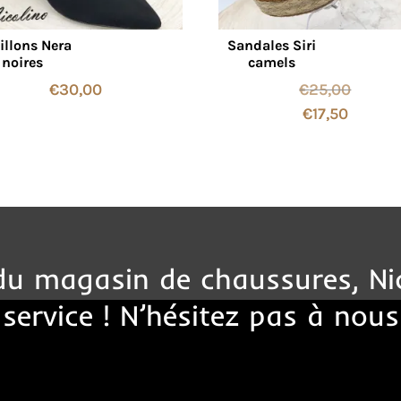
illons Nera
Sandales Siri
noires
camels
€
30,00
€
25,00
€
17,50
 du magasin de chaussures, Ni
 service ! N’hésitez pas à nous