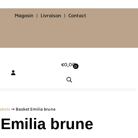
Magasin
|
Livraison
|
Contact
€
0,00
0
skets
⇒ Basket Emilia brune
Emilia brune