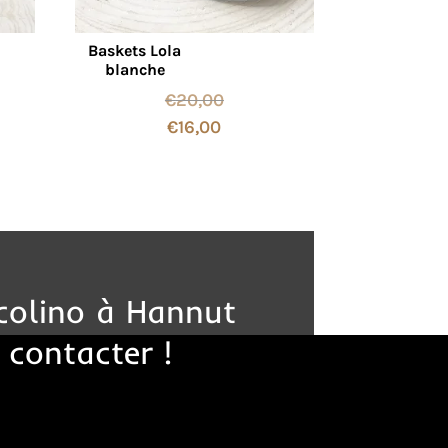
Baskets Lola
blanche
€
20,00
€
16,00
colino à Hannut
 contacter !