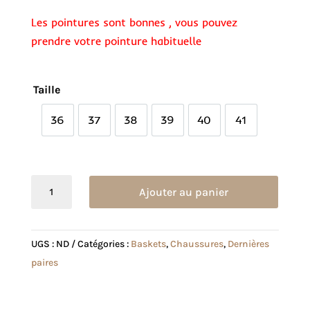
Les pointures sont bonnes , vous pouvez
prendre votre pointure habituelle
Taille
36
37
38
39
40
41
36
37
38
39
40
41
quantité
Ajouter au panier
de
Basket
Janelle
UGS :
ND
Catégories :
Baskets
,
Chaussures
,
Dernières
dorée
paires