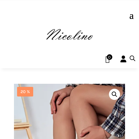
0
20 %