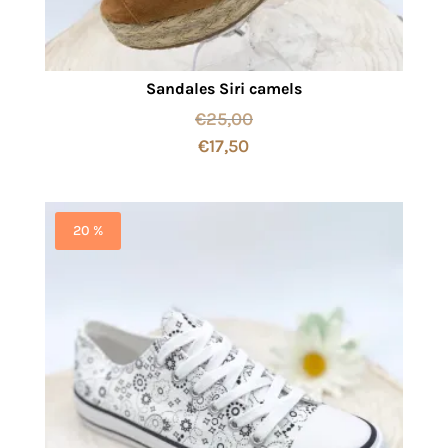
Sandales Siri camels
€
25,00
€
17,50
20 %