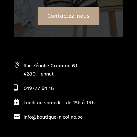
Contactez-nous

Rue Zénobe Gramme 61
4280 Hannut

019/77 91 16

Lundi au samedi – de 15h à 19h

info@boutique-nicolino.be