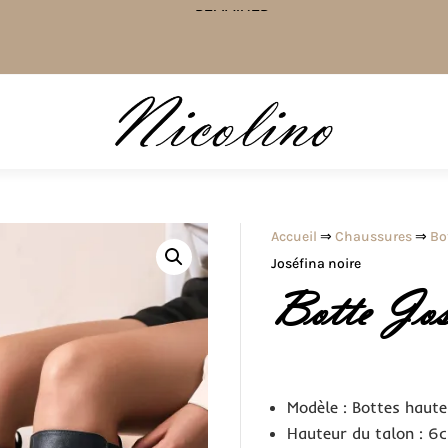
SEMAINES
Accueil
⇒
Chaussures
⇒
Bo
Joséfina noire
Botte Jos
Modèle : Bottes haute
Hauteur du talon : 6