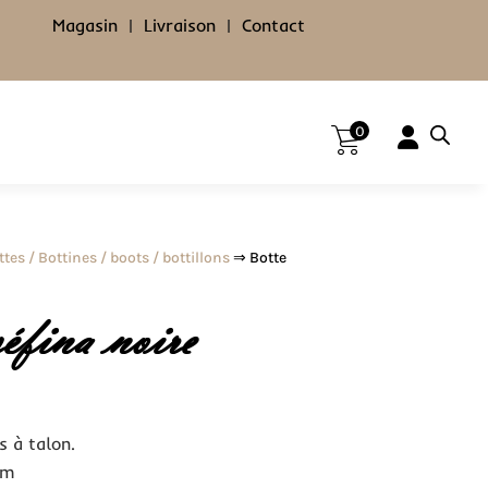
Magasin
|
Livraison
|
Contact
0
ttes / Bottines / boots / bottillons
⇒ Botte
éfina noire
s à talon.
cm