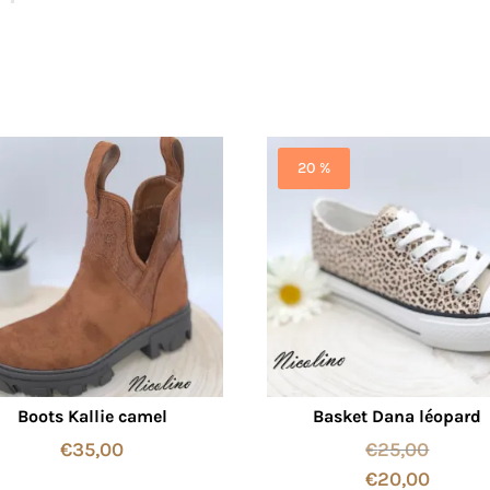
20 %
Boots Kallie camel
Basket Dana léopard
€
35,00
€
25,00
€
20,00