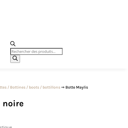
Recherche
de
produits
ttes / Bottines / boots / bottillons
⇒ Botte Maylis
 noire
astique