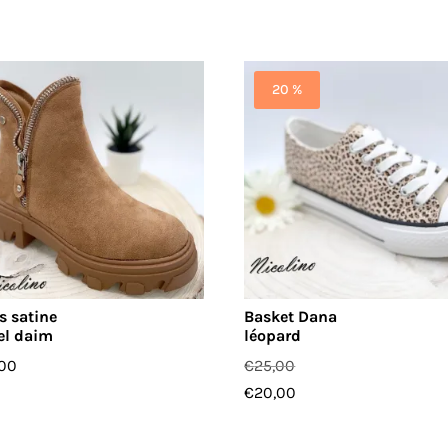
20 %
s satine
Basket Dana
el daim
léopard
,00
€
25,00
€
20,00