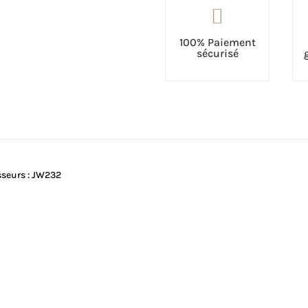

100% Paiement
sécurisé
sseurs : JW232