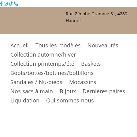
Rue Zénobe Gramme 61, 4280
Hannut
Accueil
Tous les modèles
Nouveautés
Collection automne/hiver
Collection printemps/été
Baskets
Boots/bottes/bottines/bottillons
Sandales / Nu-pieds
Mocassins
Nos sacs à main
Bijoux
Dernières paires
Liquidation
Qui sommes-nous