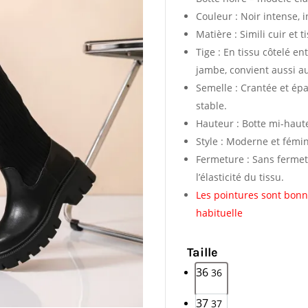
Couleur : Noir intense, 
Matière : Simili cuir et 
Tige : En tissu côtelé e
jambe, convient aussi au
Semelle : Crantée et ép
stable.
Hauteur : Botte mi-haute
Style : Moderne et fémin
Fermeture : Sans fermet
l’élasticité du tissu.
Les pointures sont bonn
habituelle
Taille
36
36
37
37