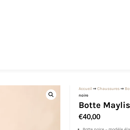
Accueil
⇒
Chaussures
⇒
Bo
noire
Botte Maylis
€
40,00
Botte noire – modèle él