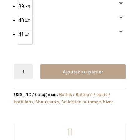
39
39
40
40
41
41
quantité
Ajouter au panier
de
Bottillon
Charlotte
UGS :
ND
Catégories :
Bottes / Bottines / boots /
noir
bottillons
,
Chaussures
,
Collection automne/hiver
verni
