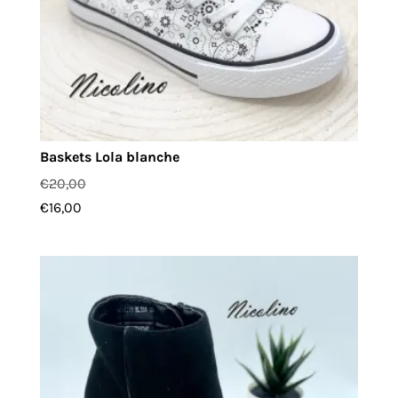
Baskets Lola blanche
€
20,00
€
16,00