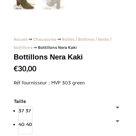
Accueil
⇒
Chaussures
⇒
Bottes / Bottines / boots /
bottillons
⇒ Bottillons Nera Kaki
Bottillons Nera Kaki
€
30,00
Réf fournisseur : MVP 303 green
Taille
37
37
40
40