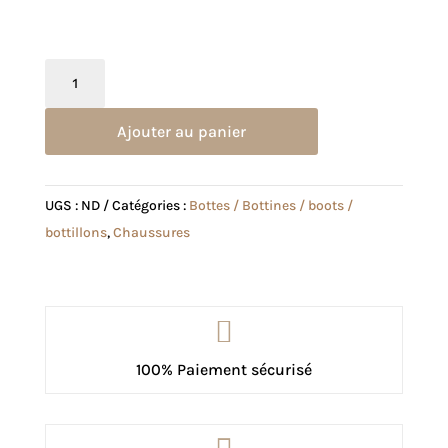
quantité
de
Bottillons
Ajouter au panier
Nera
Kaki
UGS :
ND
Catégories :
Bottes / Bottines / boots /
bottillons
,
Chaussures

100% Paiement sécurisé