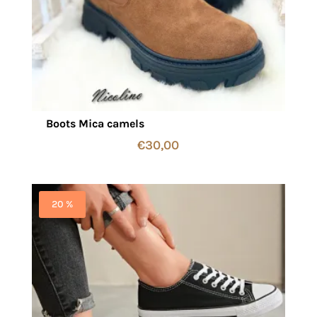
Boots Mica camels
€
30,00
20 %