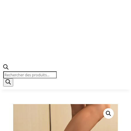
Recherche
de
produits