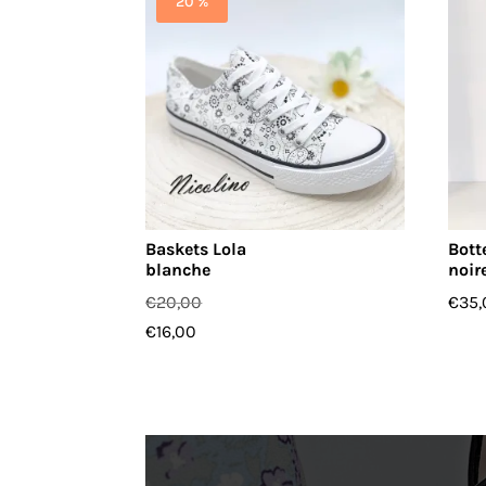
20 %
Baskets Lola
Bott
blanche
noir
€
20,00
€
35,
€
16,00