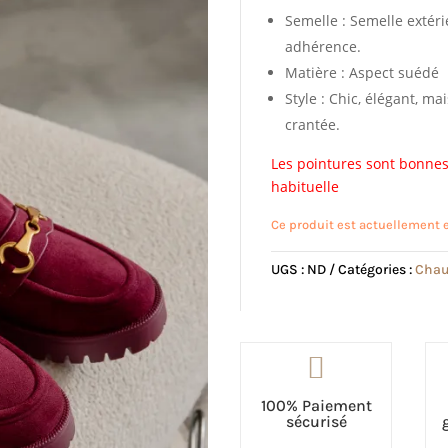
Semelle : Semelle extér
adhérence.
Matière : Aspect suédé
Style : Chic, élégant, m
crantée.
Les pointures sont bonnes
habituelle
Ce produit est actuellement e
UGS :
ND
Catégories :
Chau

100% Paiement
sécurisé