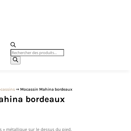
Recherche
de
produits
cassins
⇒ Mocassin Mahina bordeaux
ahina bordeaux
s » métallique sur le dessus du pied.