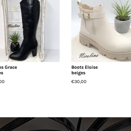
es Grace
Boots Eloise
es
beiges
00
€
30,00