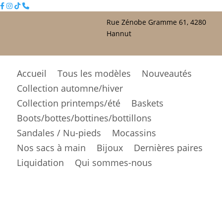
Rue Zénobe Gramme 61, 4280
Hannut
Accueil
Tous les modèles
Nouveautés
Collection automne/hiver
Collection printemps/été
Baskets
Boots/bottes/bottines/bottillons
Sandales / Nu-pieds
Mocassins
Nos sacs à main
Bijoux
Dernières paires
Liquidation
Qui sommes-nous