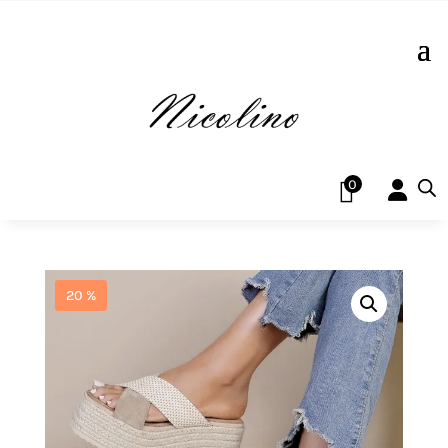
0
20 %