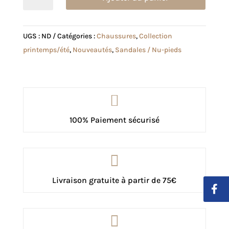
de
Mule
Alba
UGS :
ND
Catégories :
Chaussures
,
Collection
beige
printemps/été
,
Nouveautés
,
Sandales / Nu-pieds

100% Paiement sécurisé

Livraison gratuite à partir de 75€
