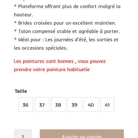
* Plateforme offrant plus de confort malgré la
hauteur.
* Brides croisées pour un excellent maintien.
* Talon compensé stable et agréable à porter.
* Idéal pour : Les journées d’été, les sorties et
les occasions spéciales.
Les pointures sont bonnes , vous pouvez
prendre votre pointure habituelle
Taille
36
37
38
39
40
41
36
37
38
39
40
41
quantité
Ajouter au panier