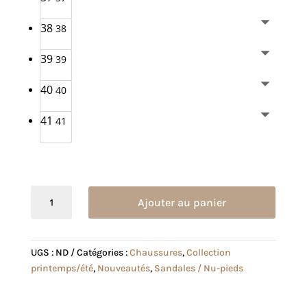
38
38
39
39
40
40
41
41
quantité
Ajouter au panier
de
Mule
Léona
UGS :
ND
Catégories :
Chaussures
,
Collection
noire
printemps/été
,
Nouveautés
,
Sandales / Nu-pieds