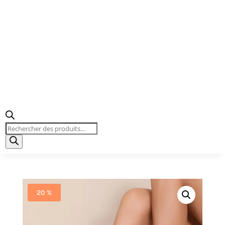
Recherche
de
produits
20 %