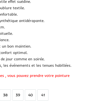
xtile effet suédine.
ublure textile.
onfortable.
Synthétique antidérapante.
cm.
ituelle.
dance.
t un bon maintien.
confort optimal.
r de jour comme en soirée.
es, les événements et les tenues habillées.
es , vous pouvez prendre votre pointure
38
39
40
41
38
39
40
41