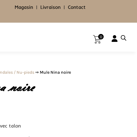
Magasin
|
Livraison
|
Contact
0
ndales / Nu-pieds
⇒ Mule Nina noire
 noire
avec talon