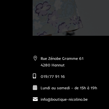

Rue Zénobe Gramme 61
4280 Hannut

019/77 91 16

Lundi au samedi – de 15h à 19h

info@boutique-nicolino.be