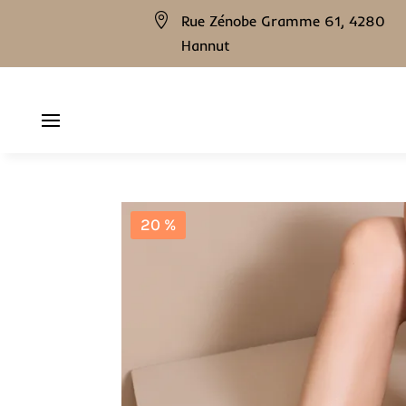

Rue Zénobe Gramme 61, 4280
Hannut
20 %