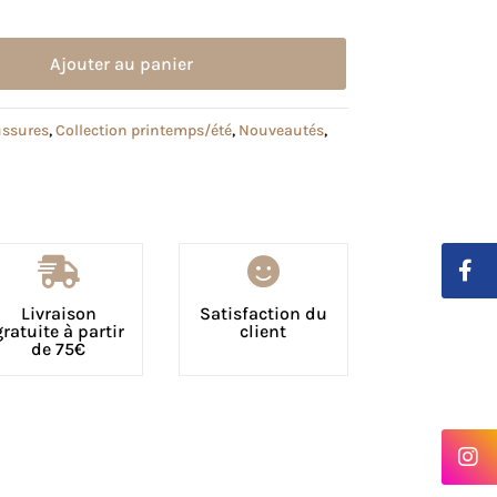
Ajouter au panier
ssures
,
Collection printemps/été
,
Nouveautés
,


Livraison
Satisfaction du
gratuite à partir
client
de 75€