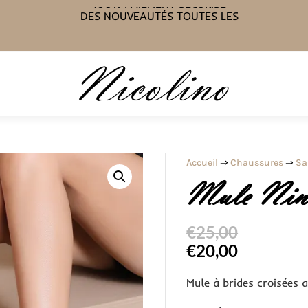
LIVRAISON GRATUITE À PARTIR DE
75€
100% PAIEMENT SÉCURISÉ
DES NOUVEAUTÉS TOUTES LES
SEMAINES
Accueil
⇒
Chaussures
⇒
Sa
Mule Nina
€
25,00
€
20,00
Mule à brides croisées 