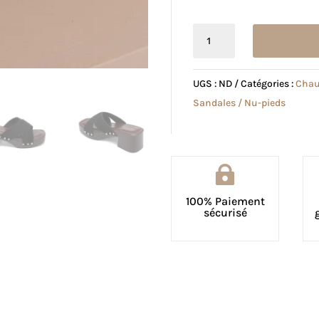
quantité
de
Mule
UGS :
ND
Catégories :
Chau
Nina
Sandales / Nu-pieds
noire

100% Paiement
sécurisé