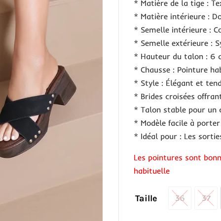
* Matière de la tige : Te
* Matière intérieure : Do
* Semelle intérieure : C
* Semelle extérieure : 
* Hauteur du talon : 6 
* Chausse : Pointure hab
* Style : Élégant et ten
* Brides croisées offran
* Talon stable pour un 
* Modèle facile à porte
* Idéal pour : Les sorti
Les pointures sont bonn
habituelle
Taille
36
37
36
37