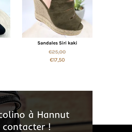
Sandales Siri kaki
€
25,00
€
17,50
colino à Hannut
 contacter !