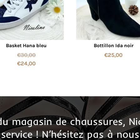
Basket Hana bleu
Bottillon Ida noir
€
30,00
€
25,00
€
24,00
 du magasin de chaussures, Ni
 service ! N’hésitez pas à nous