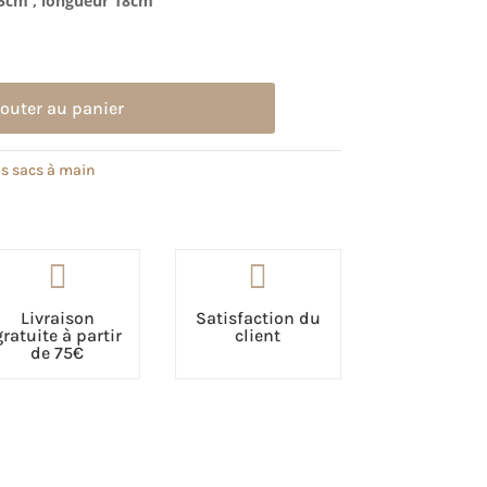
25cm , longueur 18cm
jouter au panier
s sacs à main


Livraison
Satisfaction du
gratuite à partir
client
de 75€