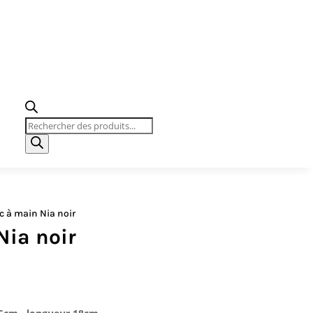
Recherche
de
produits
 à main Nia noir
Nia noir