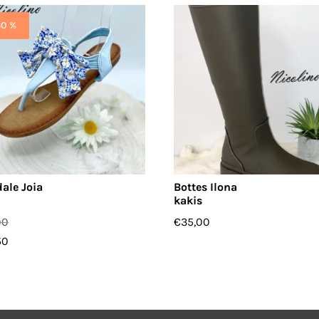
30 %
ale Joia
Bottes Ilona
kakis
00
€
35,00
50