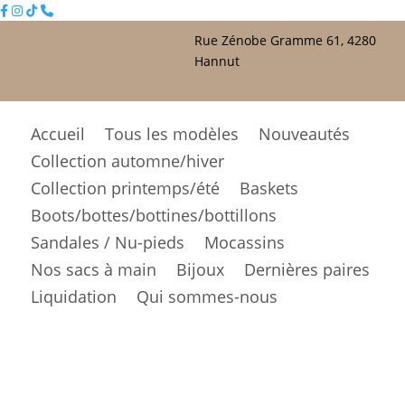
Rue Zénobe Gramme 61, 4280
Hannut
Accueil
Tous les modèles
Nouveautés
Collection automne/hiver
Collection printemps/été
Baskets
Boots/bottes/bottines/bottillons
Sandales / Nu-pieds
Mocassins
Nos sacs à main
Bijoux
Dernières paires
Liquidation
Qui sommes-nous