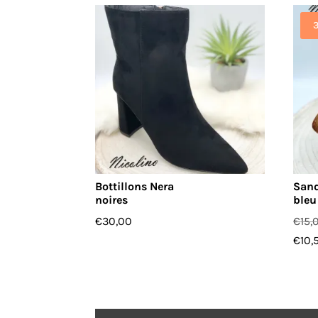
Bottillons Nera
Sand
noires
bleu
€
30,00
€
15,
€
10,