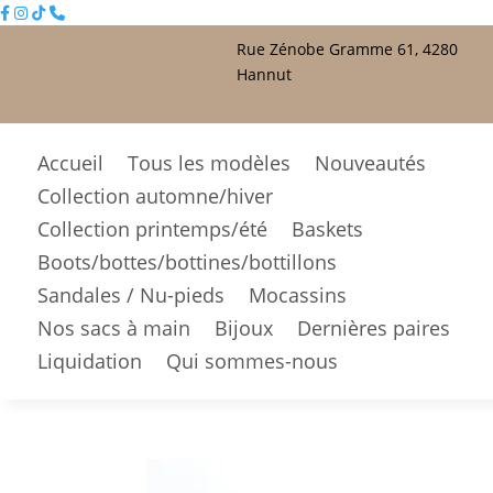
Rue Zénobe Gramme 61, 4280
Hannut
Accueil
Tous les modèles
Nouveautés
Collection automne/hiver
Collection printemps/été
Baskets
Boots/bottes/bottines/bottillons
Sandales / Nu-pieds
Mocassins
Nos sacs à main
Bijoux
Dernières paires
Liquidation
Qui sommes-nous