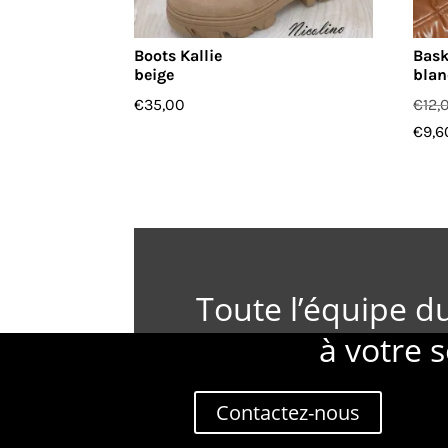
Boots Kallie
Bask
beige
blan
€
35,00
€
12,
€
9,6
Toute l’équipe d
à votre s
Contactez-nous