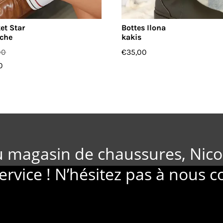
et Star
Bottes Ilona
che
kakis
00
€
35,00
0
u magasin de chaussures, Nico
ervice ! N’hésitez pas à nous c