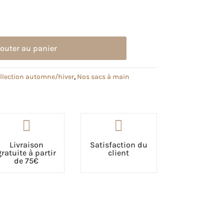
jouter au panier
llection automne/hiver
,
Nos sacs à main


Livraison
Satisfaction du
gratuite à partir
client
de 75€