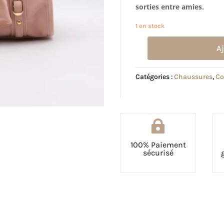
sorties entre amies.
1 en stock
A
quantité
de
Sac
Catégories :
Chaussures
,
Co
Fayla
rose

100% Paiement
sécurisé