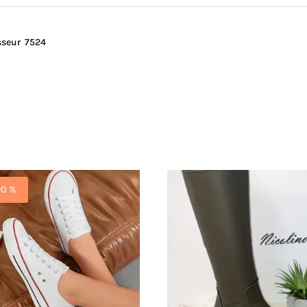
sseur 7524
20 %