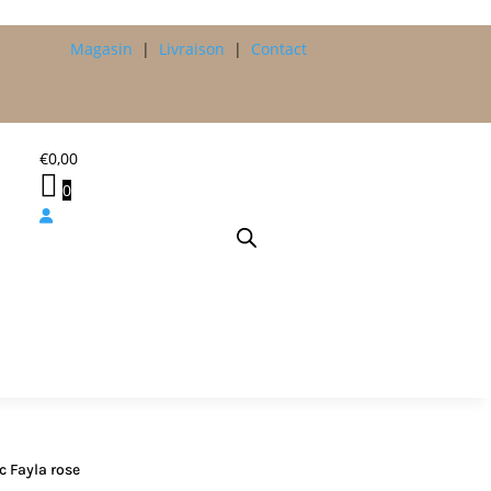
Magasin
|
Livraison
|
Contact
€
0,00
0
 Fayla rose