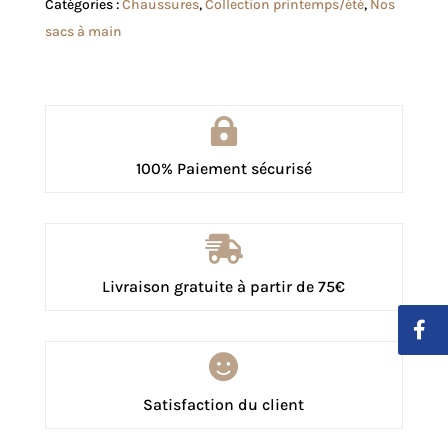
Catégories :
Chaussures
,
Collection printemps/été
,
Nos
Léonie
sacs à main
noir

100% Paiement sécurisé

Livraison gratuite à partir de 75€

Satisfaction du client