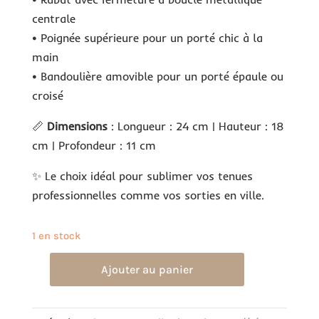
centrale
• Poignée supérieure pour un porté chic à la
main
• Bandoulière amovible pour un porté épaule ou
croisé
📏
Dimensions
: Longueur : 24 cm | Hauteur : 18
cm | Profondeur : 11 cm
✨ Le choix idéal pour sublimer vos tenues
professionnelles comme vos sorties en ville.
1 en stock
Ajouter au panier
quantité
de
Sac