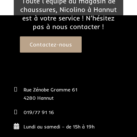
Toute l’équipe du magasin de
chaussures, Nicolino à Hannut
est à votre service ! N’hésitez
pas à nous contacter !
Contactez-nous

Rue Zénobe Gramme 61
4280 Hannut

019/77 91 16

Lundi au samedi – de 15h à 19h