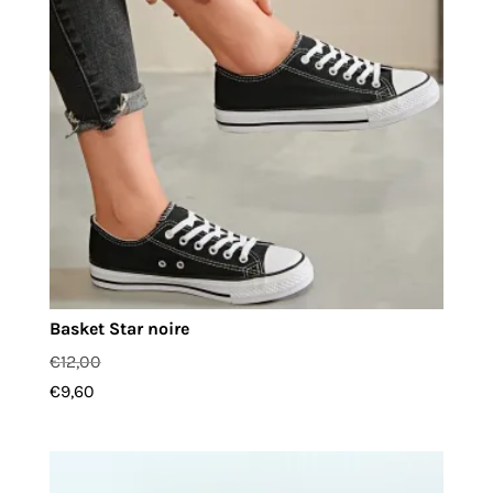
Basket Star noire
€
12,00
€
9,60