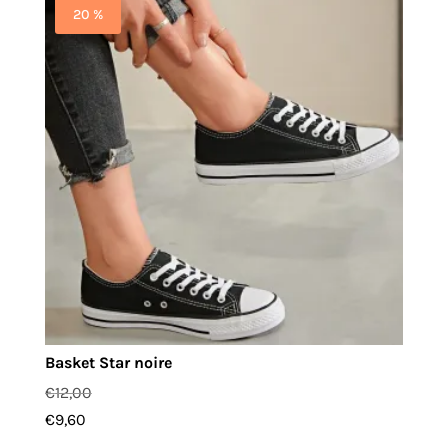
20 %
Basket Star noire
€
12,00
€
9,60