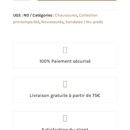
Sandale
Léa
UGS :
ND
Catégories :
Chaussures
,
Collection
noire
printemps/été
,
Nouveautés
,
Sandales / Nu-pieds

100% Paiement sécurisé

Livraison gratuite à partir de 75€

Satisfaction du client