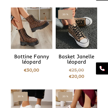
20 %
Bottine Fanny
Basket Janelle
léopard
léopard
€
30,00
€
25,00
€
20,00
20 %
20 %