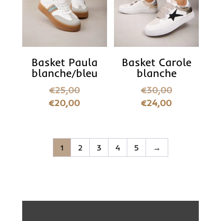
Basket Paula
Basket Carole
blanche/bleu
blanche
€
25,00
€
30,00
€
20,00
€
24,00
1
2
3
4
5
→