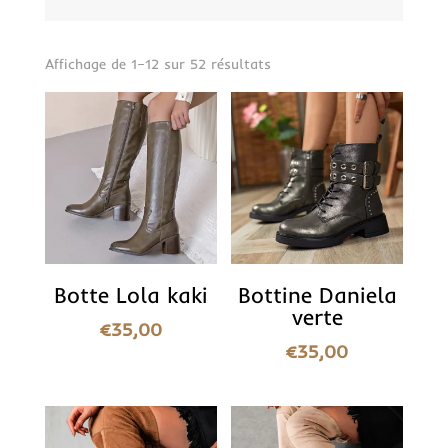
Trié
Affichage de 1–12 sur 52 résultats
du
plus
récent
au
plus
ancien
Botte Lola kaki
Bottine Daniela
verte
€
35,00
€
35,00