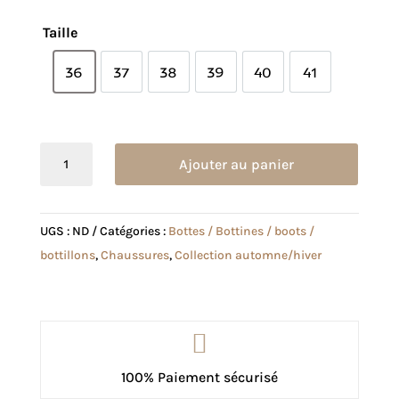
Taille
36
37
38
39
40
41
36
37
38
39
40
41
quantité
Ajouter au panier
de
Bottine
Fanny
UGS :
ND
Catégories :
Bottes / Bottines / boots /
léopard
bottillons
,
Chaussures
,
Collection automne/hiver

100% Paiement sécurisé