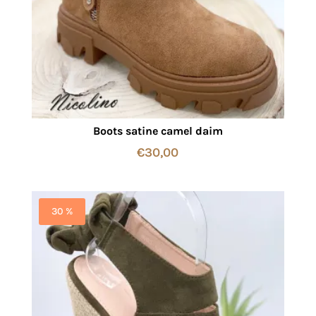
Boots satine camel daim
€
30,00
30 %