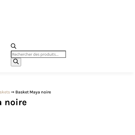
Recherche
de
produits
skets
⇒ Basket Maya noire
 noire