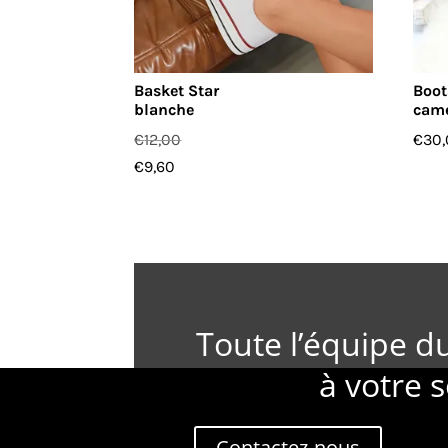
Basket Star
Boot
blanche
cam
€
12,00
€
30
€
9,60
Toute l’équipe d
à votre s
Contactez-nous