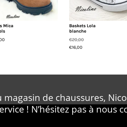
s Mica
Baskets Lola
els
blanche
,00
€
20,00
€
16,00
u magasin de chaussures, Nico
ervice ! N’hésitez pas à nous c