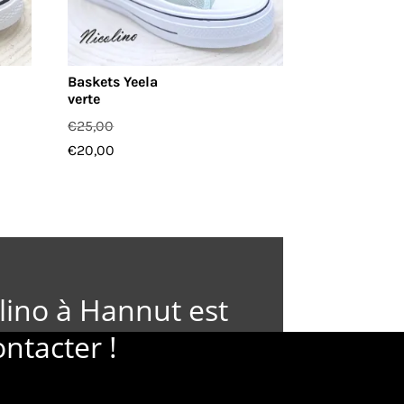
Baskets Yeela
verte
€
25,00
€
20,00
lino à Hannut est
ontacter !