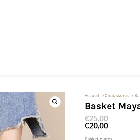
Accueil
⇒
Chaussures
⇒
Ba
Basket Maya
€
25,00
€
20,00
Basket plates