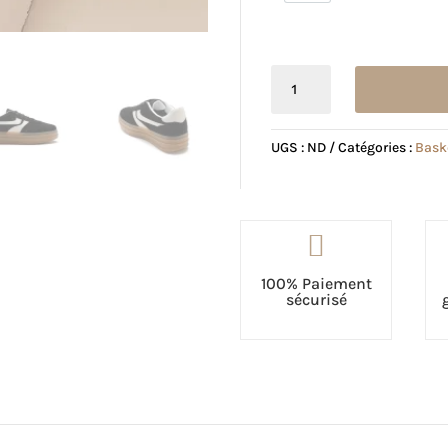
quantité
de
Basket
Maya
UGS :
ND
Catégories :
Bask
noire

100% Paiement
sécurisé