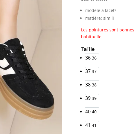
modèle à lacets
matière: simili
Les pointures sont bonnes
habituelle
Taille
36
36
37
37
38
38
39
39
40
40
41
41