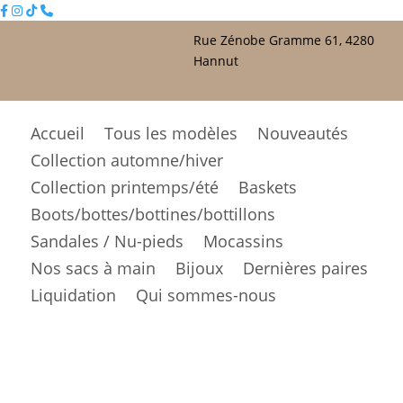
Rue Zénobe Gramme 61, 4280
Hannut
Accueil
Tous les modèles
Nouveautés
Collection automne/hiver
Collection printemps/été
Baskets
Boots/bottes/bottines/bottillons
Sandales / Nu-pieds
Mocassins
Nos sacs à main
Bijoux
Dernières paires
Liquidation
Qui sommes-nous