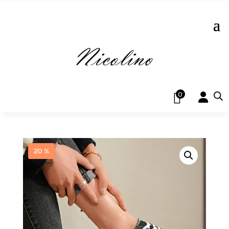
0
20 %