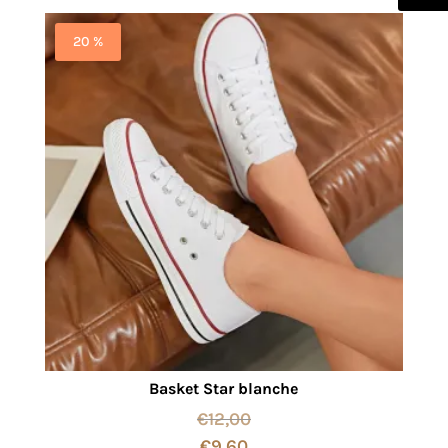
20 %
Basket Star blanche
€
12,00
€
9,60