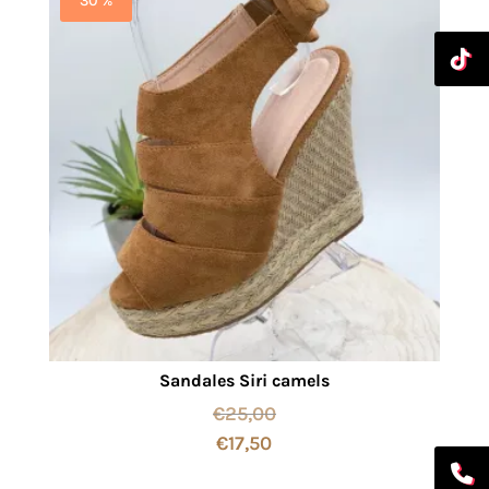
30 %
Sandales Siri camels
€
25,00
€
17,50