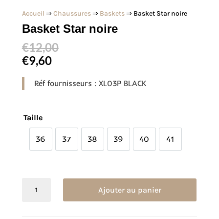
Accueil
⇒
Chaussures
⇒
Baskets
⇒ Basket Star noire
Basket Star noire
€
12,00
€
9,60
Réf fournisseurs : XL03P BLACK
Taille
36
37
38
39
40
41
36
37
38
39
40
41
quantité
Ajouter au panier
de
Basket