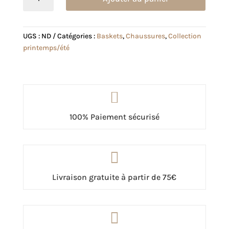
de
Basket
Maya
UGS :
ND
Catégories :
Baskets
,
Chaussures
,
Collection
rouge
printemps/été

100% Paiement sécurisé

Livraison gratuite à partir de 75€
