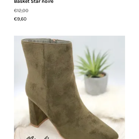
Basket Star noire
€
12,00
€
9,60