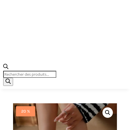
Recherche
de
produits
20 %