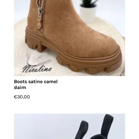
Boots satine camel
daim
€
30,00