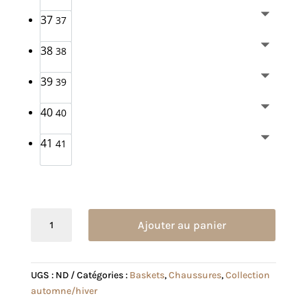
37
37
38
38
39
39
40
40
41
41
quantité
Ajouter au panier
de
Basket
Olivia
UGS :
ND
Catégories :
Baskets
,
Chaussures
,
Collection
argentée
automne/hiver