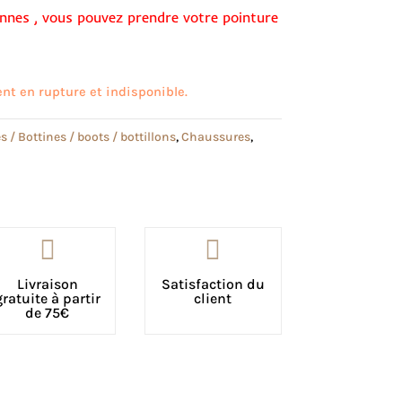
nnes , vous pouvez prendre votre pointure
nt en rupture et indisponible.
s / Bottines / boots / bottillons
,
Chaussures
,


Livraison
Satisfaction du
gratuite à partir
client
de 75€