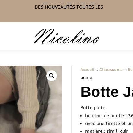
100% PAIEMENT SÉCURISÉ
DES NOUVEAUTÉS TOUTES LES
SEMAINES
Accueil
⇒
Chaussures
⇒
Bo
brune
Botte 
Botte plate
hauteur de jambe : 3
avec une tirette et un
matière : simili cuir