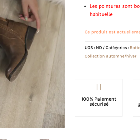
Les pointures sont bo
habituelle
Ce produit est actuelleme
UGS :
ND
Catégories :
Botte
Collection automne/hiver

100% Paiement
sécurisé