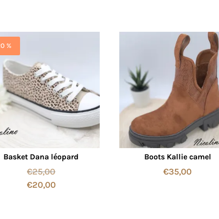
20 %
Basket Dana léopard
Boots Kallie camel
€
25,00
€
35,00
€
20,00