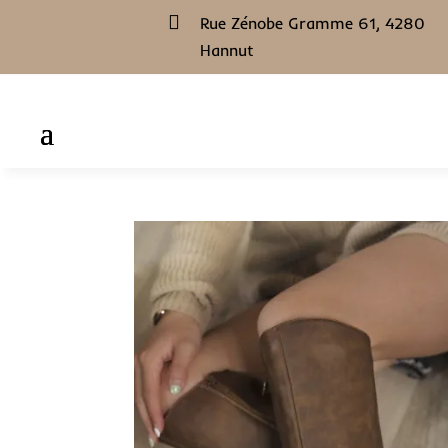

Rue Zénobe Gramme 61, 4280
Hannut