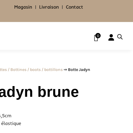
Magasin
|
Livraison
|
Contact
0
ttes / Bottines / boots / bottillons
⇒ Botte Jadyn
Jadyn brune
6,5cm
 élastique