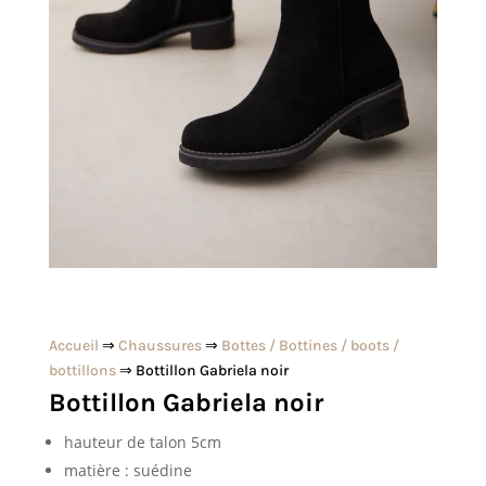
Accueil
⇒
Chaussures
⇒
Bottes / Bottines / boots /
bottillons
⇒ Bottillon Gabriela noir
Bottillon Gabriela noir
hauteur de talon 5cm
matière : suédine