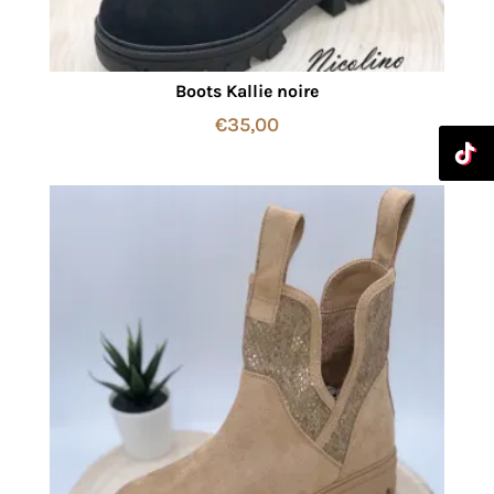
Boots Kallie noire
€
35,00