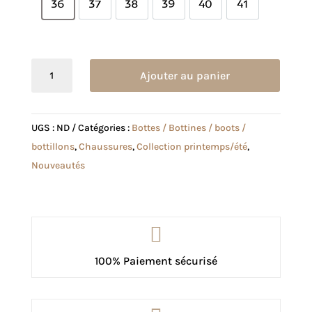
36
37
38
39
40
41
36
37
38
39
40
41
quantité
Ajouter au panier
de
Bottine
Karo
UGS :
ND
Catégories :
Bottes / Bottines / boots /
noire
bottillons
,
Chaussures
,
Collection printemps/été
,
Nouveautés

100% Paiement sécurisé