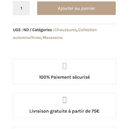
quantité
Ajouter au panier
de
Mocassin
Aspen
UGS :
ND
Catégories :
Chaussures
,
Collection
bordeaux
automne/hiver
,
Mocassins

100% Paiement sécurisé

Livraison gratuite à partir de 75€