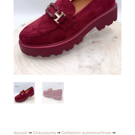
Accueil
⇒
Chaussures
⇒
Collection automne/hiver
⇒