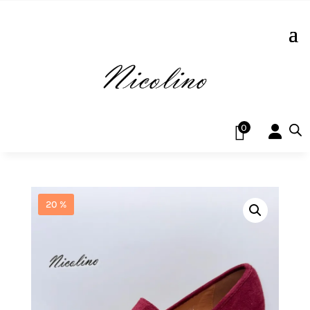
0
20 %