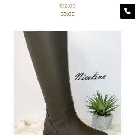
€
12,00
€
9,60