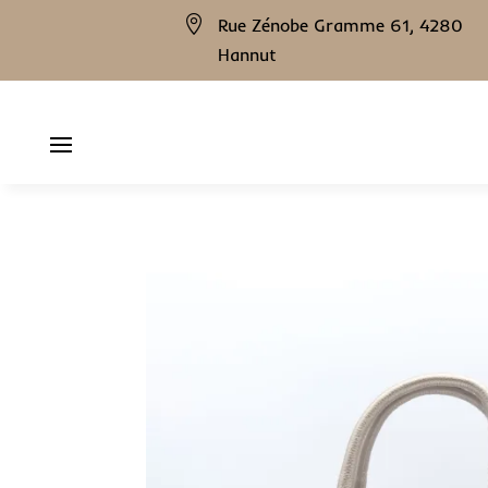

Rue Zénobe Gramme 61, 4280
Hannut