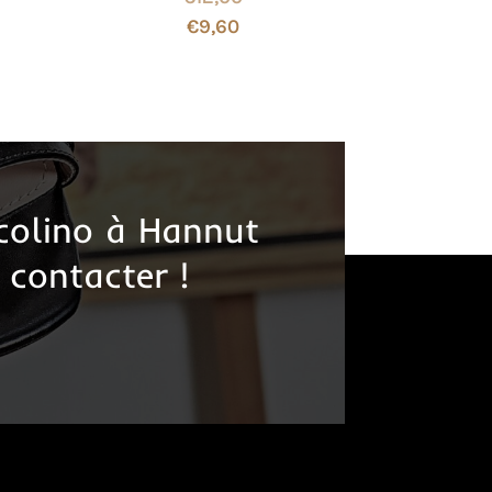
€
9,60
colino à Hannut
 contacter !