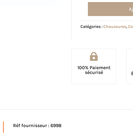
A
quantité
de
Catégories :
Chaussures
,
Co
Sac
Sofia
taupe
doré

100% Paiement
sécurisé
Réf fournisseur : 6998