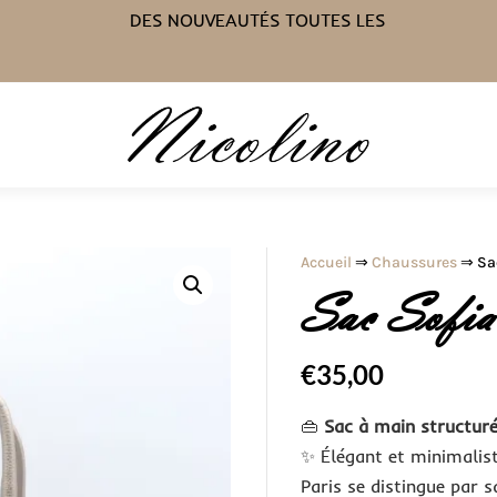
100% PAIEMENT SÉCURISÉ
DES NOUVEAUTÉS TOUTES LES
SEMAINES
Accueil
⇒
Chaussures
⇒ Sac
Sac Sofia
€
35,00
👜
Sac à main structur
✨ Élégant et minimalis
Paris se distingue par sa