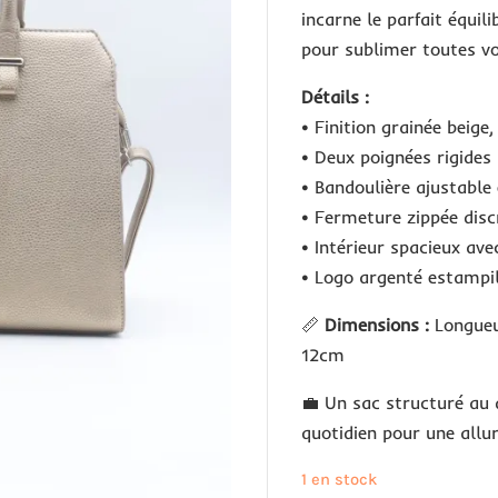
incarne le parfait équil
pour sublimer toutes v
Détails :
• Finition grainée beige
• Deux poignées rigides
• Bandoulière ajustable
• Fermeture zippée disc
• Intérieur spacieux av
• Logo argenté estampil
📏
Dimensions :
Longueur
12cm
💼 Un sac structuré au d
quotidien pour une allur
1 en stock