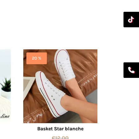
20 %
Basket Star blanche
€
12,00