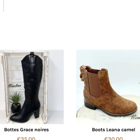
Bottes Grace noires
Boots Leana camel
€
35,00
€
30,00