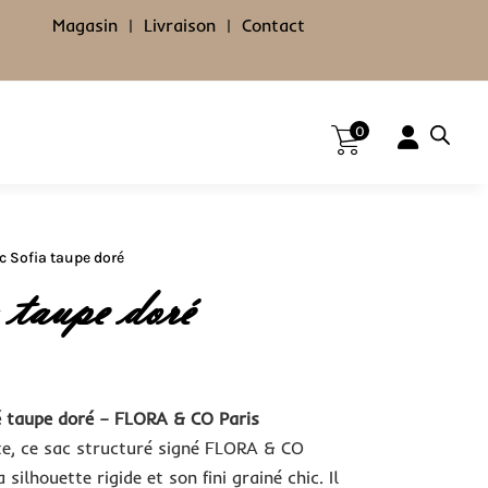
Magasin
|
Livraison
|
Contact
0
 Sofia taupe doré
 taupe doré
é taupe doré – FLORA & CO Paris
te, ce sac structuré signé FLORA & CO
 silhouette rigide et son fini grainé chic. Il