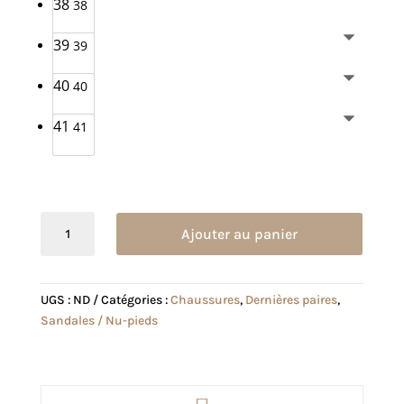
38
38
39
39
40
40
41
41
quantité
Ajouter au panier
de
Sandale
Andréa
UGS :
ND
Catégories :
Chaussures
,
Dernières paires
,
noire
Sandales / Nu-pieds