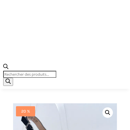
Recherche
de
produits
20 %