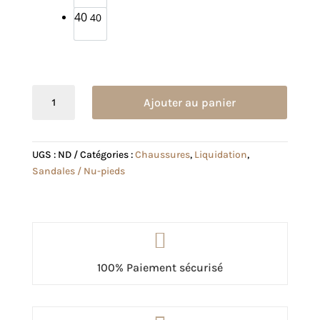
40
40
quantité
Ajouter au panier
de
Sandale
Molly
UGS :
ND
Catégories :
Chaussures
,
Liquidation
,
fuxia
Sandales / Nu-pieds

100% Paiement sécurisé