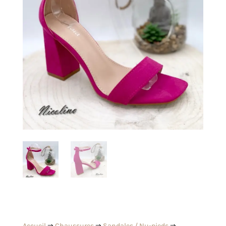
Accueil
⇒
Chaussures
⇒
Sandales / Nu-pieds
⇒