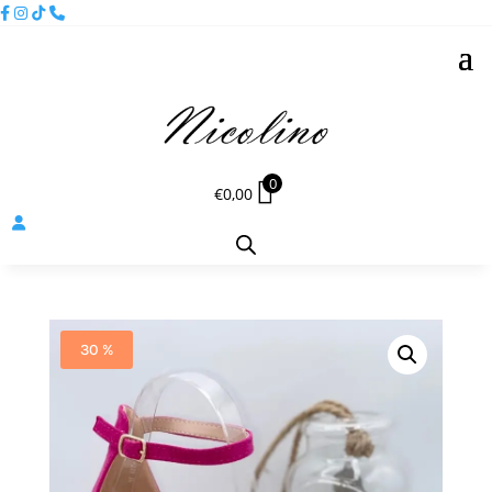
0
€
0,00
30 %