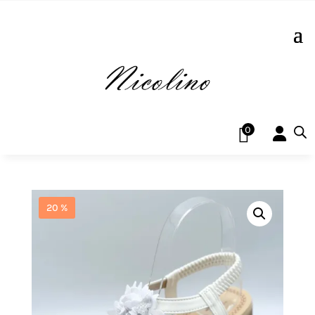
0
20 %