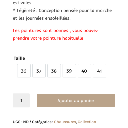
estivales.
* Légèreté : Conception pensée pour la marche
et les journées ensoleillées.
Les pointures sont bonnes , vous pouvez
prendre votre pointure habituelle
Taille
36
37
38
39
40
41
36
37
38
39
40
41
quantité
Ajouter au panier
de
Sandale
Zora
UGS :
ND
Catégories :
Chaussures
,
Collection
blanche