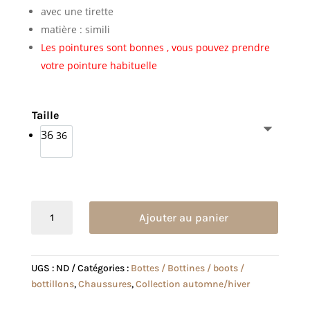
avec une tirette
matière : simili
Les pointures sont bonnes , vous pouvez prendre
votre pointure habituelle
Taille
36
36
quantité
Ajouter au panier
de
Bottillon
Hailey
UGS :
ND
Catégories :
Bottes / Bottines / boots /
noire
bottillons
,
Chaussures
,
Collection automne/hiver